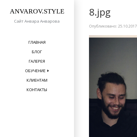
П
8.jpg
е
ANVAROV.STYLE
р
Сайт Анвара Анварова
е
Опубликовано:
25.10.201
й
т
и
ГЛАВНАЯ
к
БЛОГ
с
о
ГАЛЕРЕЯ
д
ОБУЧЕНИЕ
е
р
КЛИЕНТАМ
ж
КОНТАКТЫ
а
н
и
ю