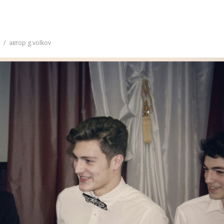
7
автор
g.volkov