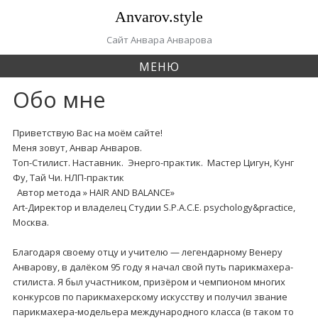
П
Anvarov.style
е
р
Сайт Анвара Анварова
е
МЕНЮ
й
т
Обо мне
и
к
с
Приветствую Вас на моём сайте!
о
Меня зовут, Анвар Анваров.
д
Топ-Стилист. Наставник. Энерго-практик. Мастер Цигун, Кунг
е
Фу, Тай Чи. НЛП-практик
р
Автор метода » HAIR AND BALANCE»
ж
Art-Директор и владелец Студии S.P.A.C.E. psychology&practice,
а
Москва.
н
и
Благодаря своему отцу и учителю — легендарному Венеру
ю
Анварову, в далёком 95 году я начал свой путь парикмахера-
стилиста. Я был участником, призёром и чемпионом многих
конкурсов по парикмахерскому искусству и получил звание
парикмахера-модельера международного класса (в таком то