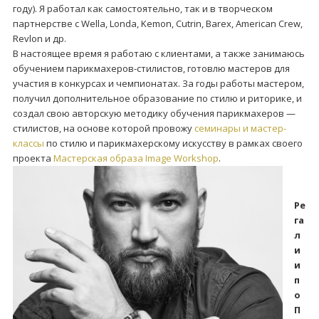
году). Я работал как самостоятельно, так и в творческом
партнерстве с Wella, Londa, Kemon, Cutrin, Barex, American Crew,
Revlon и др.
В настоящее время я работаю с клиентами, а также занимаюсь
обучением парикмахеров-стилистов, готовлю мастеров для
участия в конкурсах и чемпионатах. За годы работы мастером,
получил дополнительное образование по стилю и риторике, и
создал свою авторскую методику обучения парикмахеров —
стилистов, на основе которой провожу
семинары и мастер-
классы
по стилю и парикмахерскому искусству в рамках своего
проекта
Мастерская образа Image Workshop
.
Ре
га
л
и
и
п
о
П