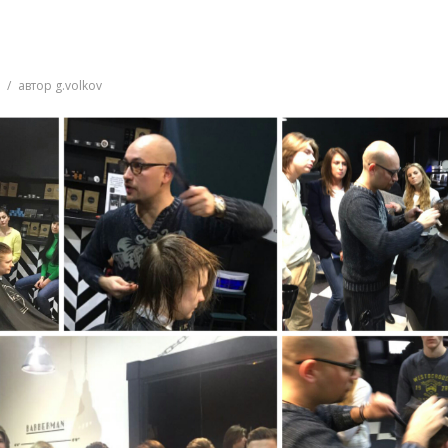
7
автор
g.volkov